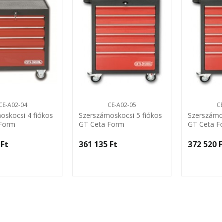
CE-A02-04
CE-A02-05
C
oskocsi 4 fiókos
Szerszámoskocsi 5 fiókos
Szerszámo
 Form
GT Ceta Form
GT Ceta 
Ft‎
361 135 Ft‎
372 520 F