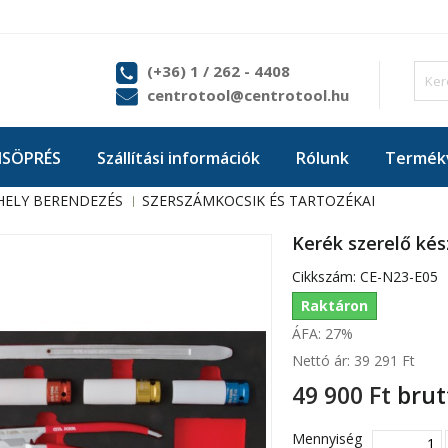
(+36) 1 / 262 - 4408
centrotool@centrotool.hu
ISÖPRÉS
Szállítási információk
Rólunk
Termékv
ELY BERENDEZÉS
SZERSZÁMKOCSIK ÉS TARTOZÉKAI
Kerék szerelő kés
Cikkszám:
CE-N23-E05
Raktáron
ÁFA: 27%
Nettó ár:
39 291 Ft‎
49 900 Ft‎
brut
Mennyiség