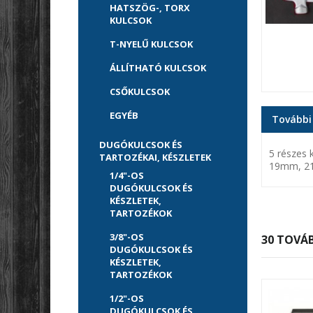
HATSZÖG-, TORX
KULCSOK
T-NYELŰ KULCSOK
ÁLLÍTHATÓ KULCSOK
CSŐKULCSOK
EGYÉB
További
DUGÓKULCSOK ÉS
5 részes 
TARTOZÉKAI, KÉSZLETEK
19mm, 
1/4"-OS
DUGÓKULCSOK ÉS
KÉSZLETEK,
TARTOZÉKOK
3/8"-OS
30 TOVÁB
DUGÓKULCSOK ÉS
KÉSZLETEK,
TARTOZÉKOK
1/2"-OS
DUGÓKULCSOK ÉS