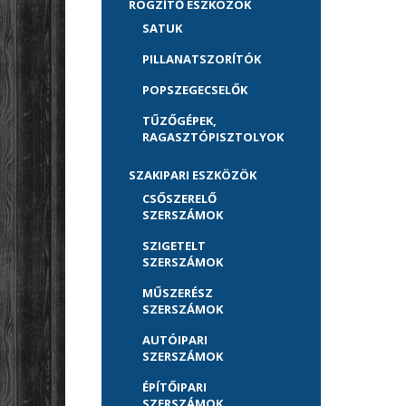
RÖGZÍTŐ ESZKÖZÖK
SATUK
PILLANATSZORÍTÓK
POPSZEGECSELŐK
TŰZŐGÉPEK,
RAGASZTÓPISZTOLYOK
SZAKIPARI ESZKÖZÖK
CSŐSZERELŐ
SZERSZÁMOK
SZIGETELT
SZERSZÁMOK
MŰSZERÉSZ
SZERSZÁMOK
AUTÓIPARI
SZERSZÁMOK
ÉPÍTŐIPARI
SZERSZÁMOK