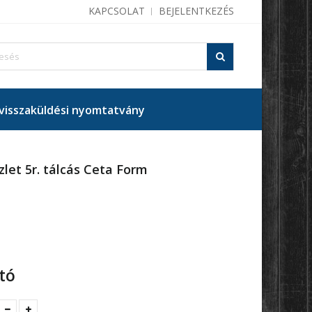
KAPCSOLAT
BEJELENTKEZÉS
isszaküldési nyomtatvány
zlet 5r. tálcás Ceta Form
tó