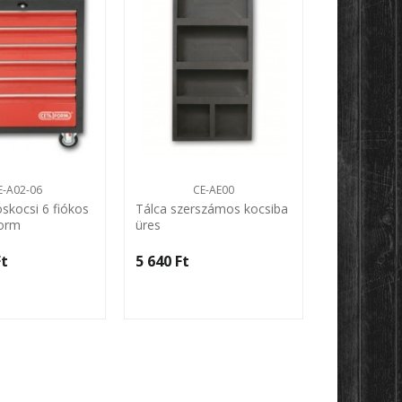
E-A02-06
CE-AE00
CE-
skocsi 6 fiókos
Tálca szerszámos kocsiba
Villáskulcs 
Form
üres
részes tálc
t‎
5 640 Ft‎
20 365 Ft‎