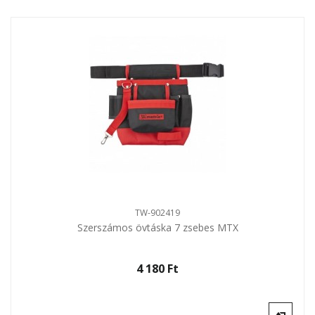
TW-902419
Szerszámos övtáska 7 zsebes MTX
4 180 Ft‎