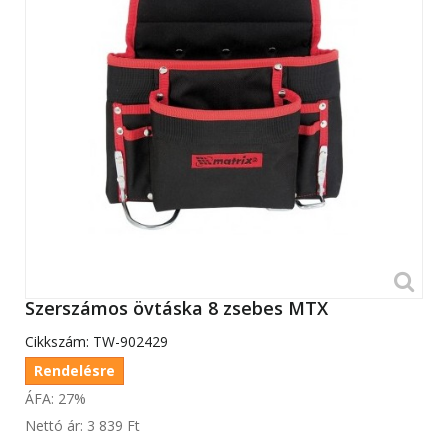
Szerszámos övtáska 8 zsebes MTX
Cikkszám:
TW-902429
Rendelésre
ÁFA: 27%
Nettó ár:
3 839 Ft‎