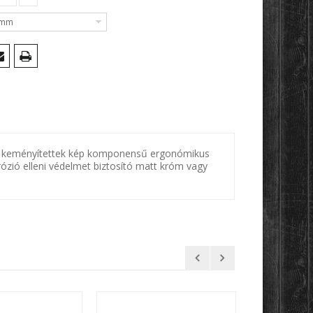
 mm
tek, keményítettek kép komponensű ergonómikus
orrózió elleni védelmet biztosító matt króm vagy