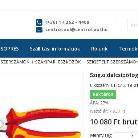
(+36) 1 / 262 - 4408
centrotool@centrotool.hu
ISÖPRÉS
Szállítási információk
Rólunk
Termékv
ISZERSZÁMOK
SZAKIPARI ESZKÖZÖK
SZIGETELT SZERSZÁMO
Szig.oldalcsípőfo
Cikkszám:
CE-G12-18-0
Raktáron
ÁFA: 27%
Nettó ár:
7 937 Ft‎
10 080 Ft‎
brut
Mennyiség