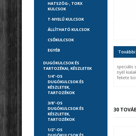
HATSZÖG-, TORX
KULCSOK
T-NYELŰ KULCSOK
ÁLLÍTHATÓ KULCSOK
CSŐKULCSOK
EGYÉB
További
DUGÓKULCSOK ÉS
speciális
TARTOZÉKAI, KÉSZLETEK
nyél kiala
1/4"-OS
fekete bo
DUGÓKULCSOK ÉS
KÉSZLETEK,
TARTOZÉKOK
3/8"-OS
DUGÓKULCSOK ÉS
30 TOVÁB
KÉSZLETEK,
TARTOZÉKOK
1/2"-OS
DUGÓKULCSOK ÉS