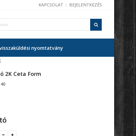
KAPCSOLAT
BEJELENTKEZÉS
isszaküldési nyomtatvány
K
gó 2K Ceta Form
140
tó