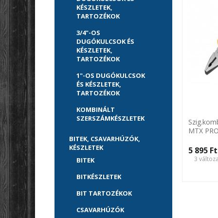
KÉSZLETEK,
TARTOZÉKOK
3/4"-OS
DUGÓKULCSOK ÉS
KÉSZLETEK,
TARTOZÉKOK
1"-OS DUGÓKULCSOK
ÉS KÉSZLETEK,
TARTOZÉKOK
KOMBINÁLT
SZERSZÁMKÉSZLETEK
Szig.kom
MTX PRO
BITEK, CSAVARHÚZÓK,
KÉSZLETEK
5 895 Ft‎
3 változ
BITEK
BITKÉSZLETEK
BIT TARTOZÉKOK
CSAVARHÚZÓK