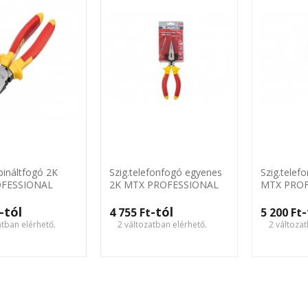
bináltfogó 2K
Szig.telefonfogó egyenes
Szig.telef
FESSIONAL
2K MTX PROFESSIONAL
MTX PRO
-tól
-tól
-
4 755 Ft‎
5 200 Ft‎
atban elérhető.
2 változatban elérhető.
2 változat