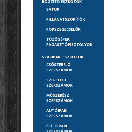
RÖGZÍTŐ ESZKÖZÖK
SATUK
PILLANATSZORÍTÓK
POPSZEGECSELŐK
TŰZŐGÉPEK,
RAGASZTÓPISZTOLYOK
SZAKIPARI ESZKÖZÖK
CSŐSZERELŐ
SZERSZÁMOK
SZIGETELT
SZERSZÁMOK
MŰSZERÉSZ
SZERSZÁMOK
AUTÓIPARI
SZERSZÁMOK
ÉPÍTŐIPARI
SZERSZÁMOK