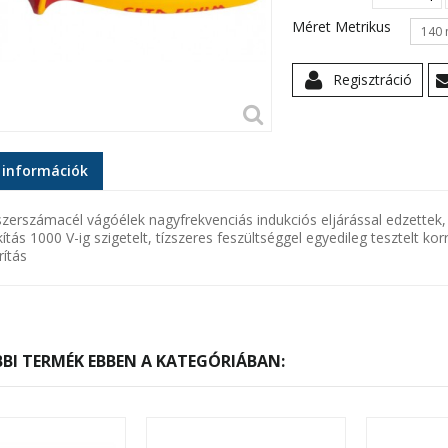
Méret Metrikus
140
Regisztráció
 információk
 szerszámacél vágóélek nagyfrekvenciás indukciós eljárással edzet
kítás 1000 V-ig szigetelt, tízszeres feszültséggel egyedileg tesztelt k
rítás
BI TERMÉK EBBEN A KATEGÓRIÁBAN: