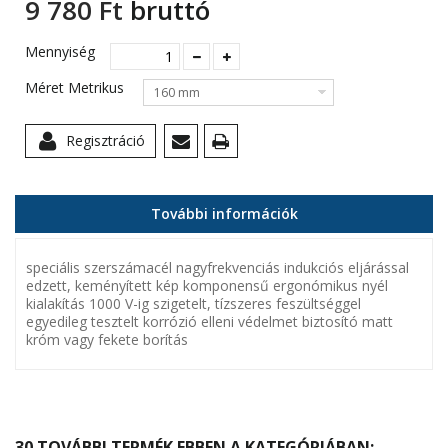
9 780 Ft‎
bruttó
Mennyiség
Méret Metrikus
160 mm
Regisztráció
További információk
speciális szerszámacél nagyfrekvenciás indukciós eljárással
edzett, keményített kép komponensű ergonómikus nyél
kialakítás 1000 V-ig szigetelt, tízszeres feszültséggel
egyedileg tesztelt korrózió elleni védelmet biztosító matt
króm vagy fekete borítás
30 TOVÁBBI TERMÉK EBBEN A KATEGÓRIÁBAN: