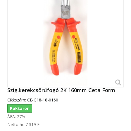
Szig.kerekcsőrűfogó 2K 160mm Ceta Form
Cikkszám:
CE-G18-18-0160
Raktáron
ÁFA: 27%
Nettó ár:
7 319 Ft‎