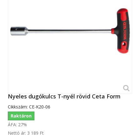
Nyeles dugókulcs T-nyél rövid Ceta Form
Cikkszám:
CE-K20-06
Raktáron
ÁFA: 27%
Nettó ár:
3 189 Ft‎