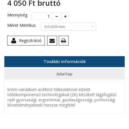
4 050 Ft‎
bruttó
Mennyiség
Méret Metrikus
6,0 x230 mm
Regisztráció
További információk
Adatlap
króm-vanádium acéltest hőkezeléssel edzett
többkomponensű technológiával (2K) készített lágyfogású
nyél gyorsasági, ergonómiai, gazdaságossági, pontossági
követelményeknek messze megfelel