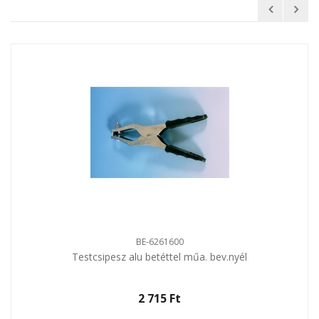
BE-6261600
Testcsipesz alu betéttel műa. bev.nyél
2 715 Ft‎