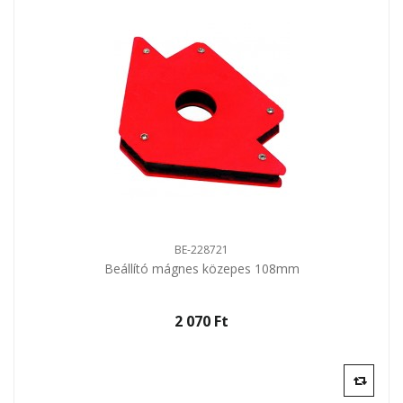
BE-228721
Beállító mágnes közepes 108mm
2 070 Ft‎