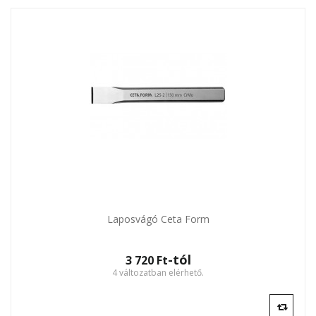
Laposvágó Ceta Form
-tól
3 720 Ft‎
4 változatban elérhető.