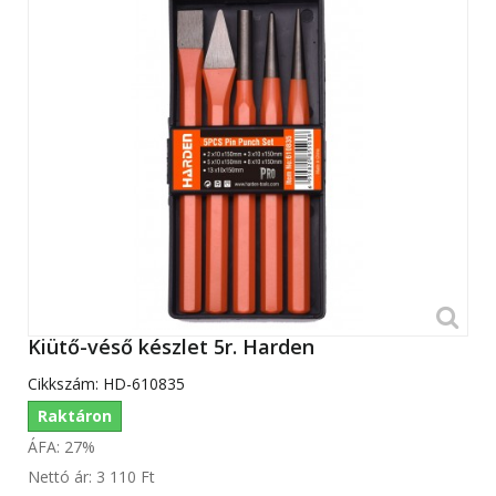
Kiütő-véső készlet 5r. Harden
Cikkszám:
HD-610835
Raktáron
ÁFA: 27%
Nettó ár:
3 110 Ft‎