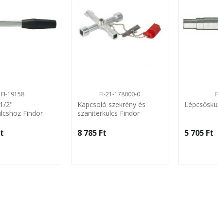
FI-19158
FI-21-178000-0
1/2"
Kapcsoló szekrény és
Lépcsőskul
ulcshoz Findor
szaniterkulcs Findor
t‎
8 785 Ft‎
5 705 Ft‎