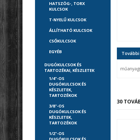
HATSZÖG-, TORX
KULCSOK
T-NYELŰ KULCSOK
ÁLLÍTHATÓ KULCSOK
CSŐKULCSOK
EGYÉB
További
DUGÓKULCSOK ÉS
műanyagra
TARTOZÉKAI, KÉSZLETEK
1/4"-OS
DUGÓKULCSOK ÉS
KÉSZLETEK,
TARTOZÉKOK
30 TOVÁB
3/8"-OS
DUGÓKULCSOK ÉS
KÉSZLETEK,
TARTOZÉKOK
1/2"-OS
DUGÓKULCSOK ÉS