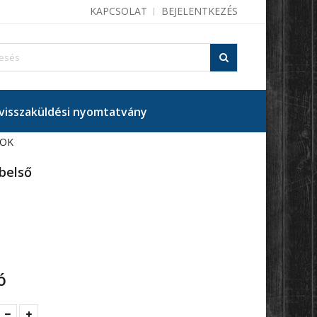
KAPCSOLAT
BEJELENTKEZÉS
isszaküldési nyomtatvány
MOK
belső
ó