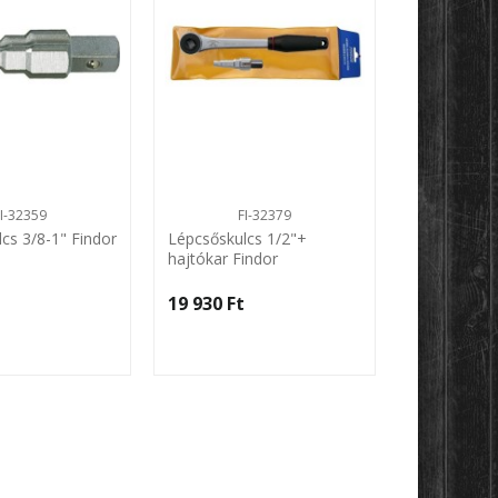
FI-32359
FI-32379
SE
cs 3/8-1" Findor
Lépcsőskulcs 1/2"+
Csőtisztító
hajtókar Findor
6m Supe E
19 930 Ft‎
18 655 Ft‎