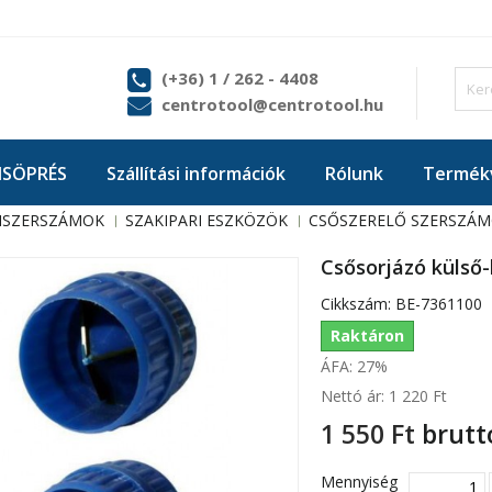
(+36) 1 / 262 - 4408
centrotool@centrotool.hu
ISÖPRÉS
Szállítási információk
Rólunk
Termékv
ISZERSZÁMOK
SZAKIPARI ESZKÖZÖK
CSŐSZERELŐ SZERSZÁ
Csősorjázó külső-
Cikkszám:
BE-7361100
Raktáron
ÁFA: 27%
Nettó ár:
1 220 Ft‎
1 550 Ft‎
brutt
Mennyiség