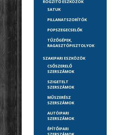
RÖGZÍTŐ ESZKÖZÖK
SATUK
PILLANATSZORÍTÓK
POPSZEGECSELŐK
TŰZŐGÉPEK,
RAGASZTÓPISZTOLYOK
SZAKIPARI ESZKÖZÖK
CSŐSZERELŐ
SZERSZÁMOK
SZIGETELT
SZERSZÁMOK
MŰSZERÉSZ
SZERSZÁMOK
AUTÓIPARI
SZERSZÁMOK
ÉPÍTŐIPARI
SZERSZÁMOK