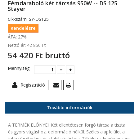
Fémdaraboló két tárcsás 950W -- DS 125
Stayer
Cikkszám:
SY-DS125
Rendelésre
ÁFA: 27%
Nettó ár:
42 850 Ft‎
54 420 Ft‎
bruttó
Mennyiség
Regisztráció
További információk
A TERMÉK ELŐNYEI: Két ellentétesen forgó tárcsa a tiszta
és gyors vágáshoz, deformáció nélkül. Széles alapfelület a
jobb rögzítéshez és stabil vágáshoz. Tökéletes kenőrendszer