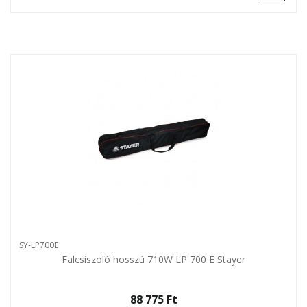
SY-LP700E
Falcsiszoló hosszú 710W LP 700 E Stayer
88 775 Ft‎