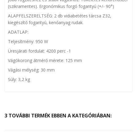
(szikramentes). Ergonómikus forgó fogantyú (+/- 90°)
ALAPFELSZERELTSÉG: 2 db vidiabetétes tárcsa Z32,
kiegészítő fogantyú, kenőanyag rudak.
ADATLAP:
Teljesítmény: 950 W
Üresjárati fordulat: 4200 perc -1
Vágókorong átmérő mérete: 125 mm
Vágási mélység: 30 mm
Súly: 3,2 kg
3 TOVÁBBI TERMÉK EBBEN A KATEGÓRIÁBAN: