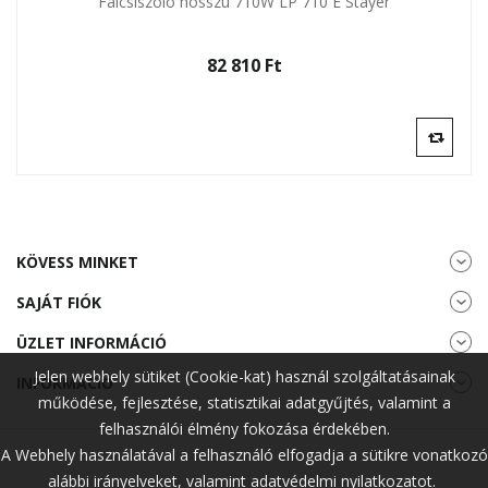
Falcsiszoló hosszú 710W LP 710 E Stayer
82 810 Ft‎
KÖVESS MINKET
SAJÁT FIÓK
ÜZLET INFORMÁCIÓ
Jelen webhely sütiket (Cookie-kat) használ szolgáltatásainak
INFORMÁCIÓ
működése, fejlesztése, statisztikai adatgyűjtés, valamint a
felhasználói élmény fokozása érdekében.
A Webhely használatával a felhasználó elfogadja a sütikre vonatkozó
alábbi irányelveket, valamint adatvédelmi nyilatkozatot.