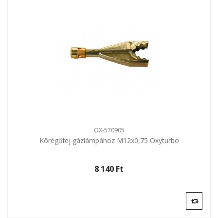
OX-570905
Körégőfej gázlámpához M12x0,75 Oxyturbo
8 140 Ft‎