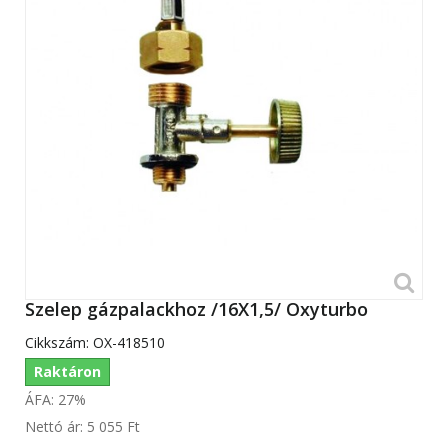
Szelep gázpalackhoz /16X1,5/ Oxyturbo
Cikkszám:
OX-418510
Raktáron
ÁFA: 27%
Nettó ár:
5 055 Ft‎