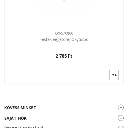
OX-570800
Festékleégetőfej Oxyturbo
2 785 Ft‎
KÖVESS MINKET
SAJÁT FIÓK