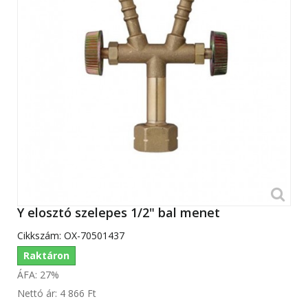
Y elosztó szelepes 1/2" bal menet
Cikkszám:
OX-70501437
Raktáron
ÁFA: 27%
Nettó ár:
4 866 Ft‎