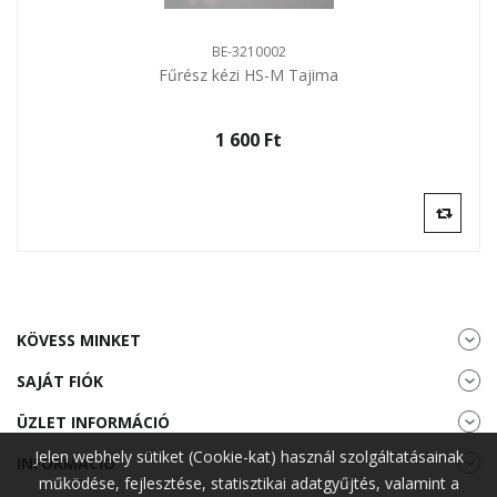
BE-3210002
Fűrész kézi HS-M Tajima
1 600 Ft‎
KÖVESS MINKET
SAJÁT FIÓK
ÜZLET INFORMÁCIÓ
Jelen webhely sütiket (Cookie-kat) használ szolgáltatásainak
INFORMÁCIÓ
működése, fejlesztése, statisztikai adatgyűjtés, valamint a