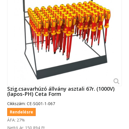
Szig.csavarhúzó állvány asztali 67r. (1000V)
(lapos-PH) Ceta Form
Cikkszám:
CE-SG01-1-067
Rendelésre
ÁFA: 27%
Nettó ár:
150 894 Ft‎