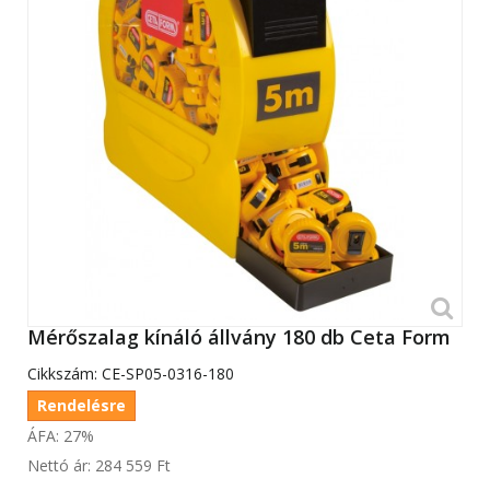
Mérőszalag kínáló állvány 180 db Ceta Form
Cikkszám:
CE-SP05-0316-180
Rendelésre
ÁFA: 27%
Nettó ár:
284 559 Ft‎