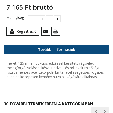
7 165 Ft‎
bruttó
Mennyiség
Regisztráció
További információk
méret: 125 mm indukciós edzéssel készített vágóélek
melegforgácsolással készült edzett és hőkezelt minőségi
rozsdamentes acél tükörpolír kivitel acél szegecses rögzítés
puha és közepesen kemény huzalok vágására alkalmas
30 TOVÁBBI TERMÉK EBBEN A KATEGÓRIÁBAN: