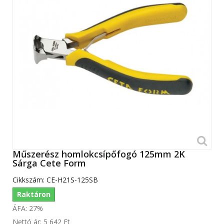
Műszerész homlokcsípőfogó 125mm 2K
Sárga Cete Form
Cikkszám:
CE-H21S-125SB
Raktáron
ÁFA: 27%
Nettó ár:
5 642 Ft‎