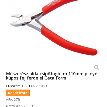
Műszerész oldalcsípőfogó rm 110mm pl nyél
kúpos fej ferde él Ceta Form
Cikkszám:
CE-H30T-110SB
Rendelésre
ÁFA: 27%
Nettó ár:
5 209 Ft‎