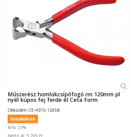
Műszerész homlokcsípőfogó rm 120mm pl
nyél kúpos fej ferde él Ceta Form
Cikkszám:
CE-H31S-120SB
Rendelésre
ÁFA: 27%
Nettó ár:
5 209 Ft‎