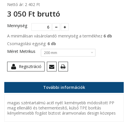
Nettó ár:
2 402 Ft‎
3 050 Ft‎
bruttó
Mennyiség
A minimálisan vásárolandó mennyiség a termékhez
6 db
Csomagolási egység:
6 db
Méret Metrikus
200 mm
Regisztráció
További információk
magas széntartalmú acél nyél: keményebb módosított PP
mag ellenálló és tehermentesítő, külső TPE borítás
kényelmesebb fogást biztost áramvonalas design közepes