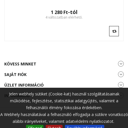
-tól
1 280 Ft‎
4 változatban elérhető.
KÖVESS MINKET
SAJÁT FIÓK
ÜZLET INFORMÁCIÓ
Jelen webhely sütiket (Cookie-kat) használ szolgáltatásainak
INFORMÁCIÓ
működése, fejlesztése, statisztikai adatgyűjtés, valamint a
felhasználói élmény fokozása érdekében.
A Webhely használatával a felhasználó elfogadja a sütikre vonatkozó
alábbi irányelveket, valamint adatvédelmi nyilatkozatot.