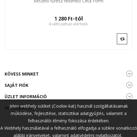
Reszelő fűrész félsimító Ceta Form
-tól
1 280 Ft‎
4 változatban elérhető.
KÖVESS MINKET
SAJÁT FIÓK
ÜZLET INFORMÁCIÓ
Jelen webhely sütiket (Cookie-kat) használ szolgáltatásainak
INFORMÁCIÓ
működése, fejlesztése, statisztikai adatgyűjtés, valamint a
felhasználói élmény fokozása érdekében.
A Webhely használatával a felhasználó elfogadja a sütikre vonatkozó
alábbi irányelveket, valamint adatvédelmi nyilatkozatot.