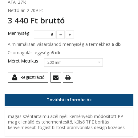
ÁFA: 27%
Nettó ár:
2 709 Ft‎
3 440 Ft‎
bruttó
Mennyiség
A minimálisan vásárolandó mennyiség a termékhez
6 db
Csomagolási egység:
6 db
Méret Metrikus
200 mm
Regisztráció
További információk
magas széntartalmú acél nyél: keményebb módosított PP
mag ellenálló és tehermentesítő, külső TPE borítás
kényelmesebb fogást biztost áramvonalas design közepes