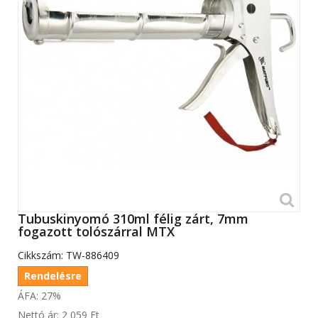
Tubuskinyomó 310ml félig zárt, 7mm
fogazott tolószárral MTX
Cikkszám:
TW-886409
Rendelésre
ÁFA: 27%
Nettó ár:
2 059 Ft‎