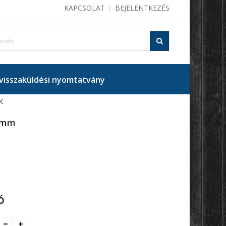
KAPCSOLAT
BEJELENTKEZÉS
isszaküldési nyomtatvány
K
0mm
ó