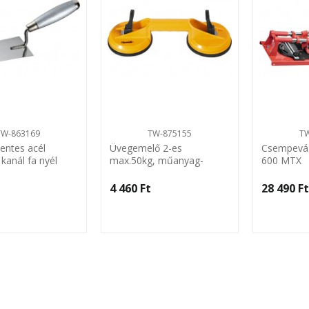
TW-863169
TW-875155
T
ntes acél
Üvegemelő 2-es
Csempevág
kanál fa nyél
max.50kg, műanyag-
600 MTX
gumi,vákumos Sparta
4 460 Ft‎
28 490 Ft