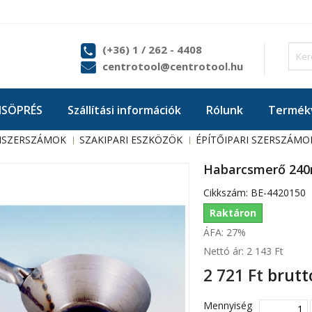
(+36) 1 / 262 - 4408
centrotool@centrotool.hu
ISÖPRÉS
Szállítási információk
Rólunk
Termékv
ISZERSZÁMOK
SZAKIPARI ESZKÖZÖK
ÉPÍTŐIPARI SZERSZÁMO
Habarcsmerő 24
Cikkszám:
BE-4420150
Raktáron
ÁFA: 27%
Nettó ár:
2 143 Ft‎
2 721 Ft‎
brutt
Mennyiség