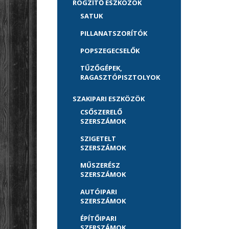
RÖGZÍTŐ ESZKÖZÖK
SATUK
PILLANATSZORÍTÓK
POPSZEGECSELŐK
TŰZŐGÉPEK,
RAGASZTÓPISZTOLYOK
SZAKIPARI ESZKÖZÖK
CSŐSZERELŐ
SZERSZÁMOK
SZIGETELT
SZERSZÁMOK
MŰSZERÉSZ
SZERSZÁMOK
AUTÓIPARI
SZERSZÁMOK
ÉPÍTŐIPARI
SZERSZÁMOK