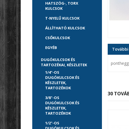
HATSZÖG-, TORX
KULCSOK
T-NYELŰ KULCSOK
ÁLLÍTHATÓ KULCSOK
CSŐKULCSOK
EGYÉB
További
DUGÓKULCSOK ÉS
ponthegge
TARTOZÉKAI, KÉSZLETEK
1/4"-OS
DUGÓKULCSOK ÉS
KÉSZLETEK,
TARTOZÉKOK
30 TOVÁB
3/8"-OS
DUGÓKULCSOK ÉS
KÉSZLETEK,
TARTOZÉKOK
1/2"-OS
DUGÓKULCSOK ÉS