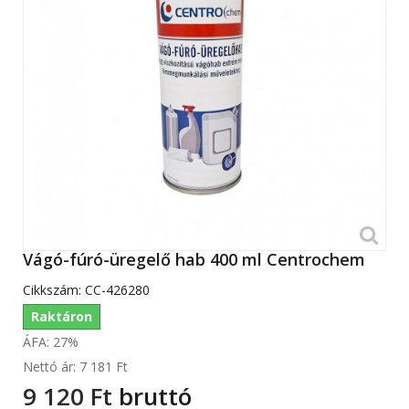
Vágó-fúró-üregelő hab 400 ml Centrochem
Cikkszám:
CC-426280
Raktáron
ÁFA: 27%
Nettó ár:
7 181 Ft‎
9 120 Ft‎
bruttó