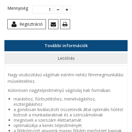
Mennyiség
Regisztráció
További információk
Letöltés
Nagy viszkozitású vágóhab extrém nehéz fémmegmunkálási
műveletekhez.
Különösen nagyteljesítményű vágóolaj hab formában.
maráshoz, fűrészeléshez, menetvágáshoz,
esztergáláshoz
a gondosan kiválasztott összetevők által optimális hűtést
biztosít a munkadarabnak és a szerszámoknak
megnöveli a szerszám élettartamát
optimalizálja a kenés teljesítményét
a feldolgozott anyagok magas felületi minőséget kapnak