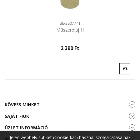
BE-3807741
Műszerolaj 1l
2 390 Ft‎
KÖVESS MINKET
SAJÁT FIÓK
ÜZLET INFORMÁCIÓ
Jelen webhely sütiket (Cookie-kat) használ szolgáltatásainak
INFORMÁCIÓ