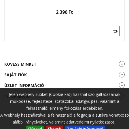
2 390 Ft‎
KÖVESS MINKET
SAJÁT FIÓK
ÜZLET INFORMÁCIÓ
Jelen webhely sütiket (Cookie-kat) használ szolgáltatásainak
INFORMÁCIÓ
működése, fejlesztése, statisztikai adatgyűjtés, valamint a
felhasználói élmény fokozása érdekében.
A Webhely használatával a felhasználó elfogadja a sütikre vonatkozó
alábbi irányelveket, valamint adatvédelmi nyilatkozatot.
Elfogad
Elutasít
További információ