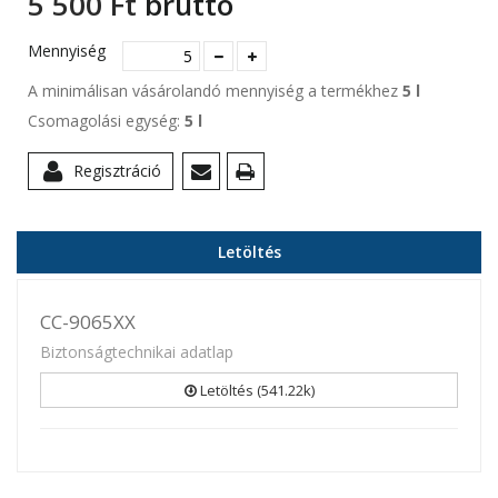
5 500 Ft‎
bruttó
Mennyiség
A minimálisan vásárolandó mennyiség a termékhez
5 l
Csomagolási egység:
5 l
Regisztráció
Letöltés
CC-9065XX
Biztonságtechnikai adatlap
Letöltés (541.22k)