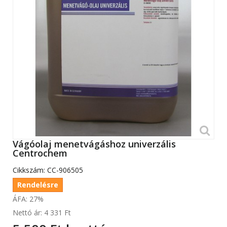
Vágóolaj menetvágáshoz univerzális
Centrochem
Cikkszám:
CC-906505
Rendelésre
ÁFA: 27%
Nettó ár:
4 331 Ft‎