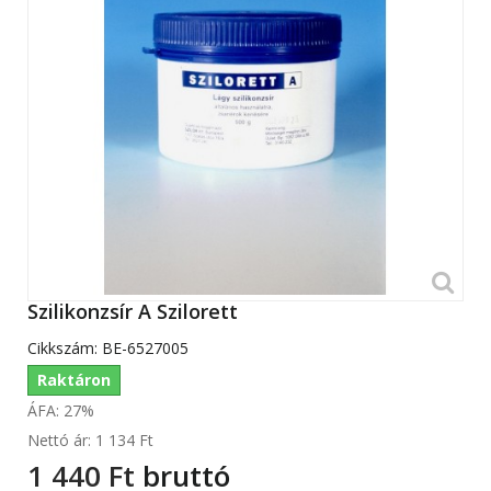
Szilikonzsír A Szilorett
Cikkszám:
BE-6527005
Raktáron
ÁFA: 27%
Nettó ár:
1 134 Ft‎
1 440 Ft‎
bruttó