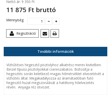
Nettó ár:
9 350 Ft‎
11 875 Ft‎
bruttó
Mennyiség
Regisztráció
További információk
Vízhűtéses hegesztő pisztolyhoz alkatrész merev kivitelben.
Binzel típusú pisztolyokkal csereszabatos. Biztosítja a
hegesztés során keletkező magas hőmérséklet elvezetését a
vízhűtés által. Megakadályozza az áramátadóban futó
hegesztő huzal megszorulását a hatékony hőelvezetés
révén. Anyaga réz ötvözet.