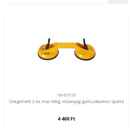
TW-875155
Üvegemelő 2-es max.50kg, műanyag-gumi,vákumos Sparta
4 460 Ft‎