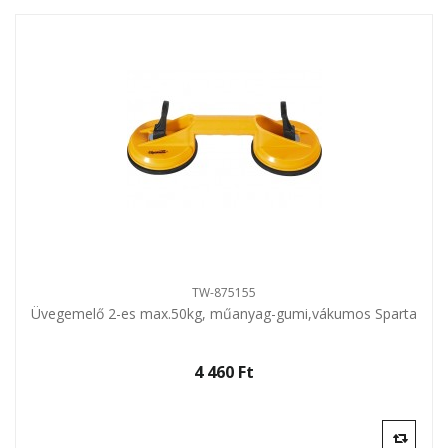
TW-875155
Üvegemelő 2-es max.50kg, műanyag-gumi,vákumos Sparta
4 460 Ft‎